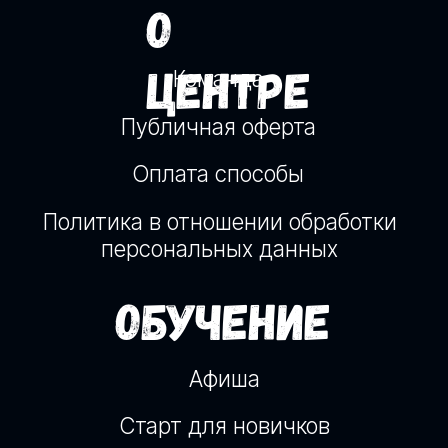
Подбор персонала
Частные расследования
Технологии
Работа Профайлер-Верификатор
+48 (792) 57-57-57
profiler.verificator.eu@gmail.com