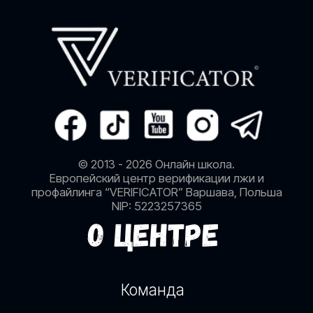
+48 (792) 57-57-57
profiler.verificator.eu@gmail.com