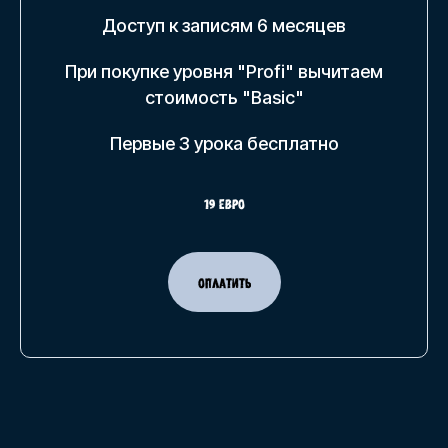
Доступ к записям 6 месяцев
При покупке уровня "Profi" вычитаем
стоимость "Basic"
Первые 3 урока бесплатно
19 евро
ОПЛАТИТЬ
© 2013 - 2026 Онлайн школа.
Европейский центр верификации лжи
и профайлинга “VERIFICATOR”
Варшава, Польша NIP: 5223257365
О
ЦЕНТРЕ
Команда