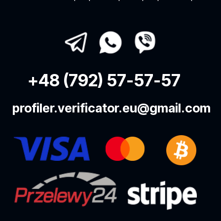
ОБУЧЕНИЕ
Афиша
Старт для новичков
Книга автора
Статьи
Вопросы и ответы
БАЗА ПРАКТИКИ
Проверка на полиграфе
Подбор персонала
Частные расследования
Технологии
Работа Профайлер-Верификатор