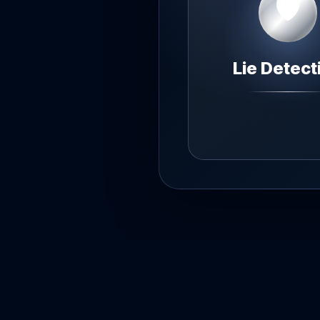
🛡
Lie Detect