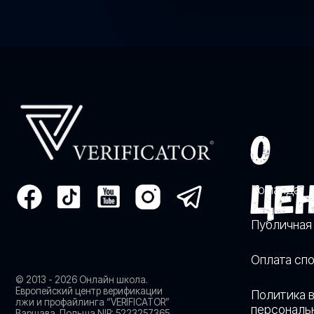
© 2013 - 2026 Онлайн школа.
Европейский центр верификации
Политика в отно
лжи и профайлинга “VERIFICATOR”
персональных да
Варшава, Польша NIP: 5223257365
О ЦЕНТ