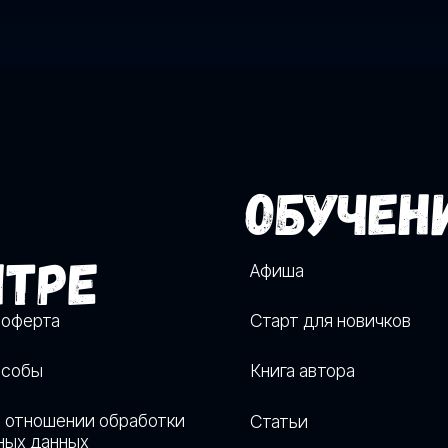
шении обработки
Статьи
нных
Вопросы и ответы
+
profiler
РЕ