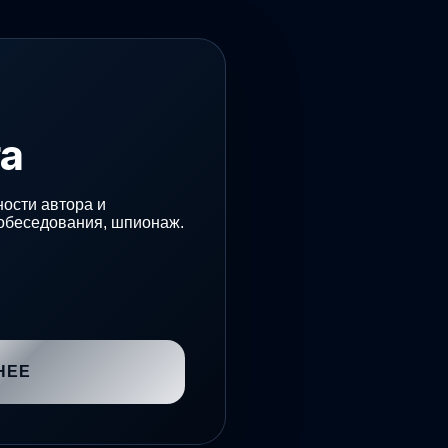
га
ости автора и
собеседования, шпионаж.
БАЗА
ПРАКТИКИ
Проверка на полиграфе
НЕЕ
Подбор персонала
Частные расследования