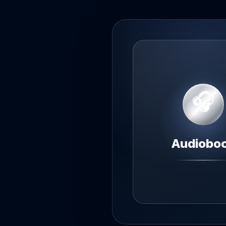
🎧
О
Audiobo
ЦЕНТ
Команда
Публичная оферт
Оплата способы