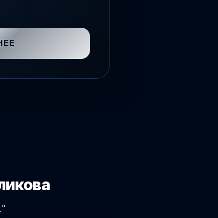
НЕЕ
ликова
."