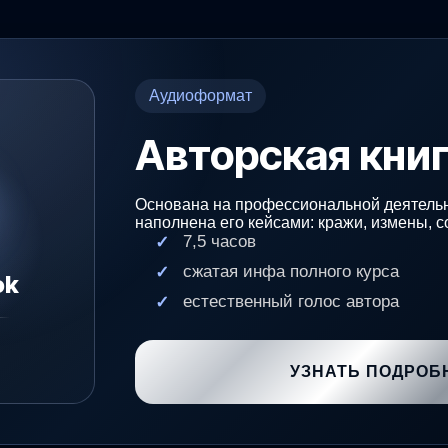
Аудиоформат
Авторская кни
Основана на профессиональной деятельн
наполнена его кейсами: кражи, измены, 
7,5 часов
сжатая инфа полного курса
ОБУЧЕНИЕ
ok
естественный голос автора
РЕ
Афиша
УЗНАТЬ ПОДРОБ
а
Старт для новичков
Книга автора