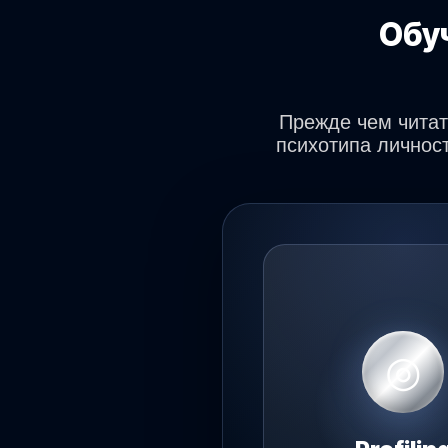
Обуч
Прежде чем читат
психотипа личност
◎